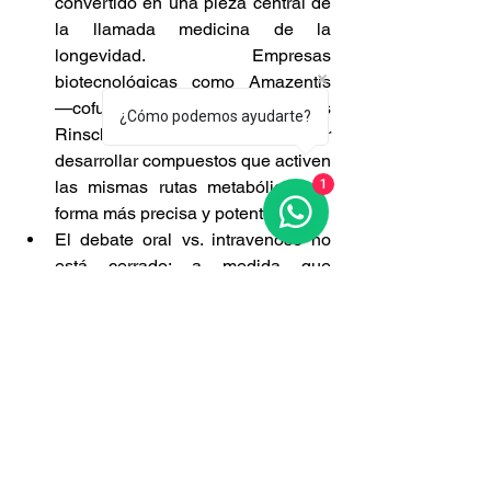
convertido en una pieza central de 
la llamada medicina de la 
longevidad. Empresas 
biotecnológicas como Amazentis 
—cofundada por el Dr. Chris 
¿Cómo podemos ayudarte?
Rinsch— están apostando por 
desarrollar compuestos que activen 
las mismas rutas metabólicas de 
1
forma más precisa y potente.
El debate oral vs. intravenoso no 
está cerrado: a medida que 
mejoren los métodos para medir el 
NAD dentro de las células, 
tendremos por fin datos reales 
sobre qué formato funciona mejor, 
en quién y para qué objetivo 
concreto.
El NAD no es una moda pasajera. La 