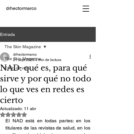
drhectormarco
Entrada
The Skin Magazine
drhectormarco
The Skin Magazine
21 sept 2025
4 min de lectura
NAD: qué es, para qué
Estilo de vida
sirve y por qué no todo
lo que ves en redes es
cierto
Actualizado:
11 abr
Obtuvo NaN de 5 estrellas.
El NAD está en todas partes: en los 
titulares de las revistas de salud, en los 